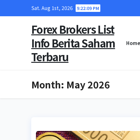
Skip
Sat. Aug 1st, 2026
9:22:10 PM
to
content
Forex Brokers List
Info Berita Saham
Hom
Terbaru
Month:
May 2026