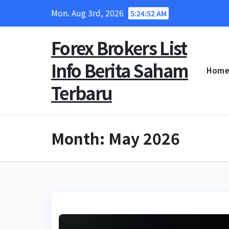
Skip
Mon. Aug 3rd, 2026
5:24:54 AM
to
content
Forex Brokers List
Info Berita Saham
Hom
Terbaru
Month:
May 2026