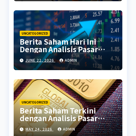
UNCATEGORIZED
Berita Saham Hari Ini
Dengan Analisis Pasar
Terbaru
JUNE 22, 2026
ADMIN
UNCATEGORIZED
Berita Saham Terkini
dengan Analisis Pasar
Global
MAY 24, 2026
ADMIN