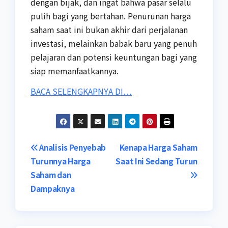
dengan bijak, dan ingat bahwa pasar selalu
pulih bagi yang bertahan. Penurunan harga
saham saat ini bukan akhir dari perjalanan
investasi, melainkan babak baru yang penuh
pelajaran dan potensi keuntungan bagi yang
siap memanfaatkannya.
BACA SELENGKAPNYA DI…
Post
Analisis Penyebab
Kenapa Harga Saham
Turunnya Harga
Saat Ini Sedang Turun
navigation
Saham dan
Dampaknya