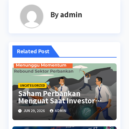
By
admin
Related Post
UNCATEGORIZED
Saham Perbankan
Menguat Saat Investor
Kembali Aktif
JUN 29, 2026
ADMIN