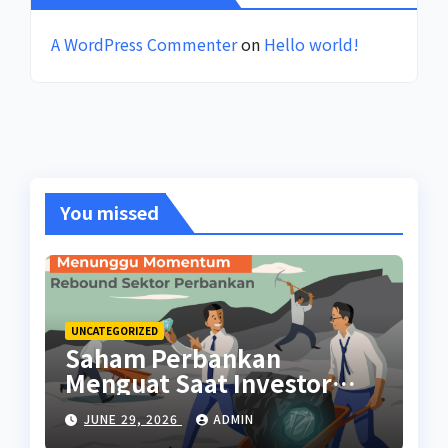
A WordPress Commenter
on
Hello world!
You missed
UNCATEGORIZED
Saham Perbankan
Menguat Saat Investor
Kembali Aktif
JUNE 29, 2026
ADMIN