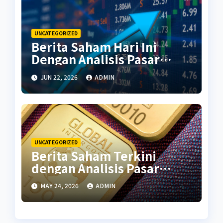
UNCATEGORIZED
Berita Saham Hari Ini
Dengan Analisis Pasar
Terbaru
JUN 22, 2026
ADMIN
UNCATEGORIZED
Berita Saham Terkini
dengan Analisis Pasar
Global
MAY 24, 2026
ADMIN