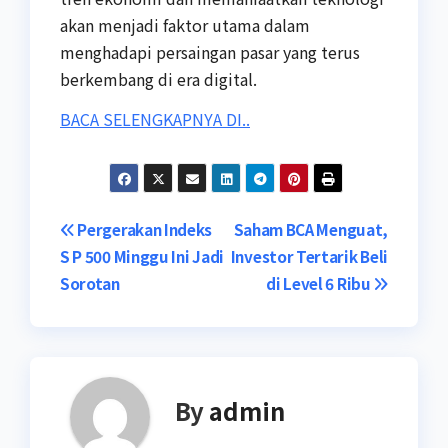
akan menjadi faktor utama dalam
menghadapi persaingan pasar yang terus
berkembang di era digital.
BACA SELENGKAPNYA DI..
Post
Pergerakan Indeks
Saham BCA Menguat,
S P 500 Minggu Ini Jadi
Investor Tertarik Beli
navigation
Sorotan
di Level 6 Ribu
By
admin