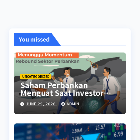
You missed
UNCATEGORIZED
Saham Perbankan
Menguat Saat Investor
Kembali Aktif
JUNE 29, 2026
ADMIN