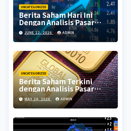
UNCATEGORIZED
Berita Saham Hari Ini
Dengan Analisis Pasar
Terbaru
JUNE 22, 2026
ADMIN
UNCATEGORIZED
Berita Saham Terkini
dengan Analisis Pasar
Global
MAY 24, 2026
ADMIN