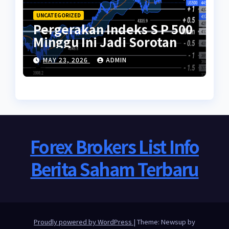
UNCATEGORIZED
Pergerakan Indeks S P 500
Minggu Ini Jadi Sorotan
MAY 23, 2026
ADMIN
Forex Brokers List Info
Berita Saham Terbaru
Proudly powered by WordPress
|
Theme: Newsup by