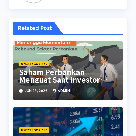
Related Post
UNCATEGORIZED
Saham Perbankan
Menguat Saat Investor
Kembali Aktif
JUN 29, 2026
ADMIN
UNCATEGORIZED