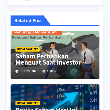
Related Post
UNCATEGORIZED
Saham Perbankan
Menguat Saat Investor
Kembali Aktif
JUN 29, 2026
ADMIN
UNCATEGORIZED
Berita Saham Hari Ini