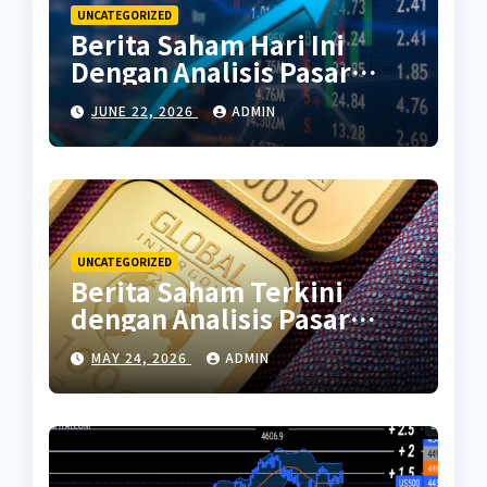
UNCATEGORIZED
Berita Saham Hari Ini
Dengan Analisis Pasar
Terbaru
JUNE 22, 2026
ADMIN
UNCATEGORIZED
Berita Saham Terkini
dengan Analisis Pasar
Global
MAY 24, 2026
ADMIN