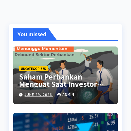
You missed
UNCATEGORIZED
Saham Perbankan
Menguat Saat Investor
Kembali Aktif
JUNE 29, 2026
ADMIN