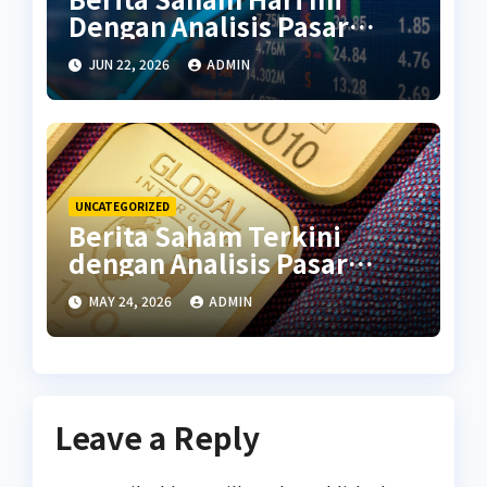
Dengan Analisis Pasar
Terbaru
JUN 22, 2026
ADMIN
UNCATEGORIZED
Berita Saham Terkini
dengan Analisis Pasar
Global
MAY 24, 2026
ADMIN
Leave a Reply