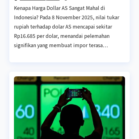
Kenapa Harga Dollar AS Sangat Mahal di
Indonesia? Pada 8 November 2025, nilai tukar
rupiah terhadap dolar AS mencapai sekitar
Rp16.685 per dolar, menandai pelemahan
signifikan yang membuat impor terasa…