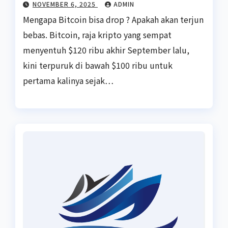
NOVEMBER 6, 2025
ADMIN
Mengapa Bitcoin bisa drop ? Apakah akan terjun
bebas. Bitcoin, raja kripto yang sempat
menyentuh $120 ribu akhir September lalu,
kini terpuruk di bawah $100 ribu untuk
pertama kalinya sejak…