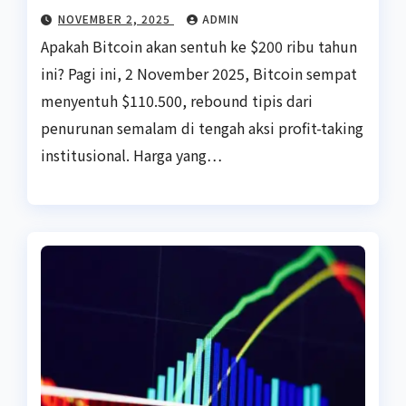
NOVEMBER 2, 2025
ADMIN
Apakah Bitcoin akan sentuh ke $200 ribu tahun
ini? Pagi ini, 2 November 2025, Bitcoin sempat
menyentuh $110.500, rebound tipis dari
penurunan semalam di tengah aksi profit-taking
institusional. Harga yang…