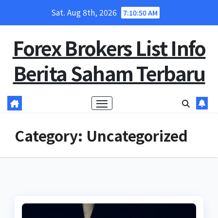
Skip
Sat. Aug 8th, 2026
7:10:51 AM
to
content
Forex Brokers List Info
Berita Saham Terbaru
Category:
Uncategorized