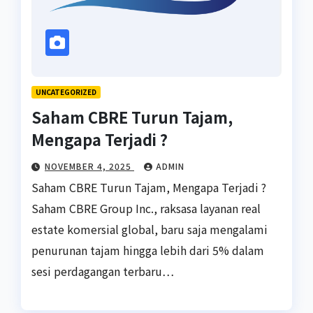
UNCATEGORIZED
Saham CBRE Turun Tajam,
Mengapa Terjadi ?
NOVEMBER 4, 2025
ADMIN
Saham CBRE Turun Tajam, Mengapa Terjadi ?
Saham CBRE Group Inc., raksasa layanan real
estate komersial global, baru saja mengalami
penurunan tajam hingga lebih dari 5% dalam
sesi perdagangan terbaru…