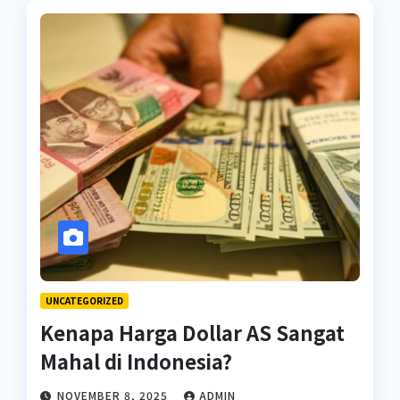
UNCATEGORIZED
Kenapa Harga Dollar AS Sangat
Mahal di Indonesia?
NOVEMBER 8, 2025
ADMIN