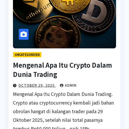
UNCATEGORIZED
Mengenal Apa Itu Crypto Dalam
Dunia Trading
OCTOBER 29, 2025
ADMIN
Mengenal Apa Itu Crypto Dalam Dunia Trading.
Crypto atau cryptocurrency kembali jadi bahan
obrolan hangat di kalangan trader pada 29
Oktober 2025, setelah nilai total pasarnya
tembus Rp50.000 triliun—naik 15%…