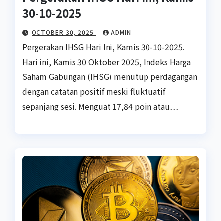
30-10-2025
OCTOBER 30, 2025
ADMIN
Pergerakan IHSG Hari Ini, Kamis 30-10-2025.
Hari ini, Kamis 30 Oktober 2025, Indeks Harga
Saham Gabungan (IHSG) menutup perdagangan
dengan catatan positif meski fluktuatif
sepanjang sesi. Menguat 17,84 poin atau…