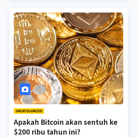
UNCATEGORIZED
Apakah Bitcoin akan sentuh ke
$200 ribu tahun ini?