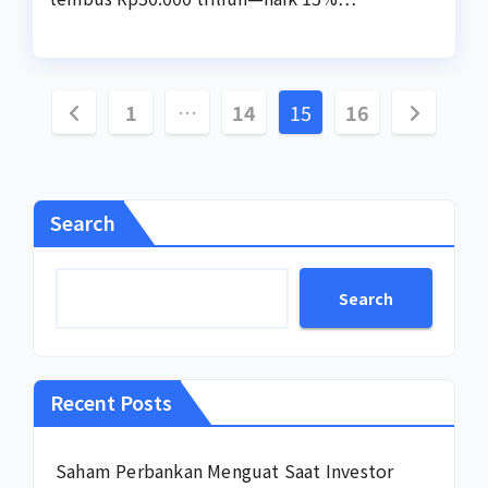
Posts
1
…
14
15
16
pagination
Search
Search
Recent Posts
Saham Perbankan Menguat Saat Investor