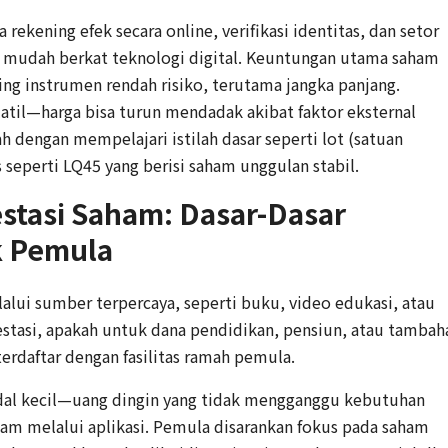
ening efek secara online, verifikasi identitas, dan setor
ini mudah berkat teknologi digital. Keuntungan utama saham
ding instrumen rendah risiko, terutama jangka panjang.
til—harga bisa turun mendadak akibat faktor eksternal
lah dengan mempelajari istilah dasar seperti lot (satuan
 seperti LQ45 yang berisi saham unggulan stabil.
stasi Saham: Dasar-Dasar
k Pemula
alui sumber terpercaya, seperti buku, video edukasi, atau
estasi, apakah untuk dana pendidikan, pensiun, atau tambah
 terdaftar dengan fasilitas ramah pemula.
odal kecil—uang dingin yang tidak mengganggu kebutuhan
saham melalui aplikasi. Pemula disarankan fokus pada saham