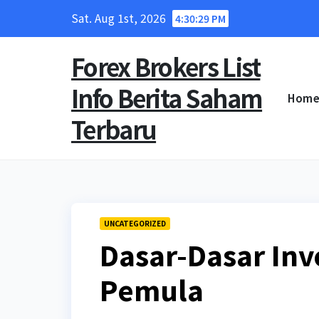
Skip
Sat. Aug 1st, 2026
4:30:30 PM
to
content
Forex Brokers List
Info Berita Saham
Hom
Terbaru
UNCATEGORIZED
Dasar-Dasar Inv
Pemula