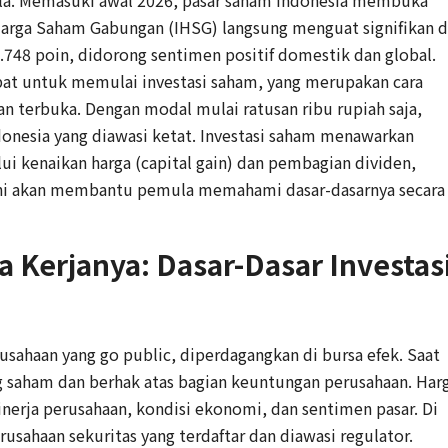
la. Memasuki awal 2026, pasar saham Indonesia membuka
Harga Saham Gabungan (IHSG) langsung menguat signifikan d
.748 poin, didorong sentimen positif domestik dan global.
at untuk memulai investasi saham, yang merupakan cara
 terbuka. Dengan modal mulai ratusan ribu rupiah saja,
Indonesia yang diawasi ketat. Investasi saham menawarkan
ui kenaikan harga (capital gain) dan pembagian dividen,
n ini akan membantu pemula memahami dasar-dasarnya secara
a Kerjanya: Dasar-Dasar Investas
usahaan yang go public, diperdagangkan di bursa efek. Saat
saham dan berhak atas bagian keuntungan perusahaan. Har
nerja perusahaan, kondisi ekonomi, dan sentimen pasar. Di
rusahaan sekuritas yang terdaftar dan diawasi regulator.