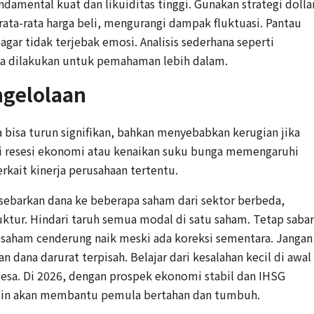
ndamental kuat dan likuiditas tinggi. Gunakan strategi dolla
 rata-rata harga beli, mengurangi dampak fluktuasi. Pantau
 agar tidak terjebak emosi. Analisis sederhana seperti
sa dilakukan untuk pemahaman lebih dalam.
ngelolaan
a bisa turun signifikan, bahkan menyebabkan kerugian jika
erti resesi ekonomi atau kenaikan suku bunga memengaruhi
erkait kinerja perusahaan tertentu.
 sebarkan dana ke beberapa saham dari sektor berbeda,
uktur. Hindari taruh semua modal di satu saham. Tetap sabar
r saham cenderung naik meski ada koreksi sementara. Jangan
n dana darurat terpisah. Belajar dari kesalahan kecil di awal
rgesa. Di 2026, dengan prospek ekonomi stabil dan IHSG
siplin akan membantu pemula bertahan dan tumbuh.