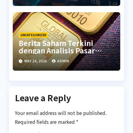
UNCATEGORIZED
Berita Saham Terkini
dengan Analisis Pasar
Global
MAY 24, 2026
ADMIN
Leave a Reply
Your email address will not be published.
Required fields are marked
*