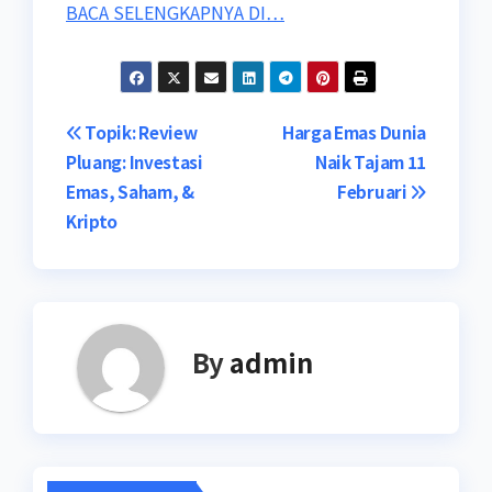
BACA SELENGKAPNYA DI…
Post
Topik: Review
Harga Emas Dunia
Pluang: Investasi
Naik Tajam 11
navigation
Emas, Saham, &
Februari
Kripto
By
admin