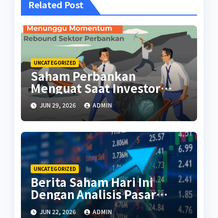
Related Post
UNCATEGORIZED
Saham Perbankan
Menguat Saat Investor
Kembali Aktif
JUN 29, 2026
ADMIN
UNCATEGORIZED
Berita Saham Hari Ini
Dengan Analisis Pasar
Terbaru
JUN 22, 2026
ADMIN