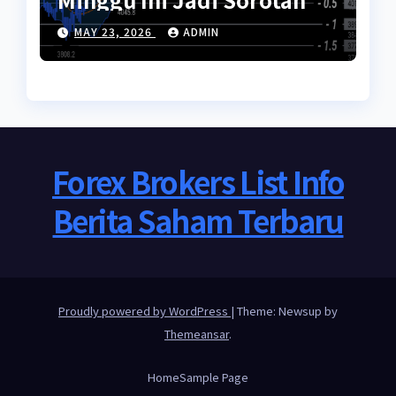
MAY 23, 2026
ADMIN
Forex Brokers List Info
Berita Saham Terbaru
Proudly powered by WordPress
|
Theme: Newsup by
Themeansar
.
Home
Sample Page