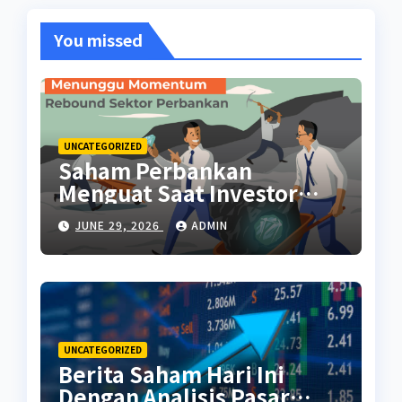
You missed
UNCATEGORIZED
Saham Perbankan
Menguat Saat Investor
Kembali Aktif
JUNE 29, 2026
ADMIN
UNCATEGORIZED
Berita Saham Hari Ini
Dengan Analisis Pasar