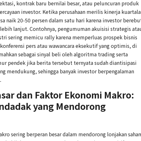
tasi, kontrak baru bernilai besar, atau peluncuran produk
rcayaan investor. Ketika perusahaan merilis kinerja kuartal
bisa naik 20-50 persen dalam satu hari karena investor berebu
ebih lanjut. Contohnya, pengumuman akuisisi strategis ata
stri sering memicu rally karena memperluas prospek bisnis
 konferensi pers atau wawancara eksekutif yang optimis, di
mahkan sebagai sinyal beli oleh algoritma trading serta
ur pendek jika berita tersebut ternyata sudah diantisipasi
urang mendukung, sehingga banyak investor berpengalaman
.
sar dan Faktor Ekonomi Makro:
endadak yang Mendorong
akro sering berperan besar dalam mendorong lonjakan saha