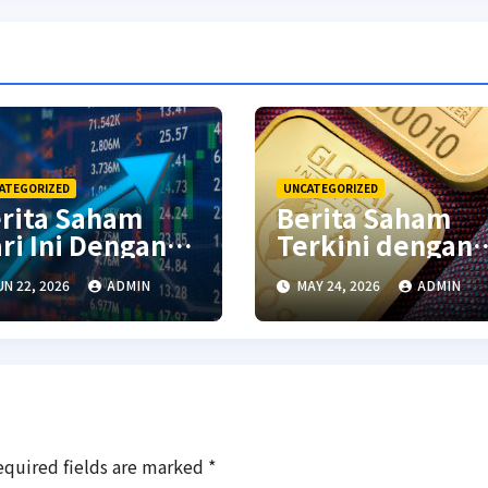
ATEGORIZED
UNCATEGORIZED
rita Saham
Berita Saham
ri Ini Dengan
Terkini dengan
alisis Pasar
Analisis Pasar
UN 22, 2026
ADMIN
MAY 24, 2026
ADMIN
rbaru
Global
equired fields are marked
*