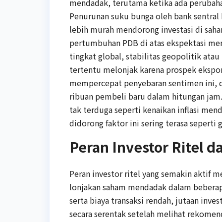
mendadak, terutama ketika ada perubaha
Penurunan suku bunga oleh bank sentral b
lebih murah mendorong investasi di saham
pertumbuhan PDB di atas ekspektasi mem
tingkat global, stabilitas geopolitik a
tertentu melonjak karena prospek ekspor 
mempercepat penyebaran sentimen ini, di
ribuan pembeli baru dalam hitungan jam.
tak terduga seperti kenaikan inflasi me
didorong faktor ini sering terasa sepert
Peran Investor Ritel d
Peran investor ritel yang semakin aktif m
lonjakan saham mendadak dalam beberapa
serta biaya transaksi rendah, jutaan inv
secara serentak setelah melihat rekomend