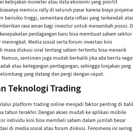
n kebijakan moneter atau data ekonomi yang positif.
iasanya memicu rally di seluruh pasar karena biaya pinjama
 berisiko tinggi, sementara data inflasi yang terkendali ata
berikan rasa aman bagi investor untuk menambah posisi. D
tau kesepakatan perdagangan baru bisa membuat saham sektor
meningkat. Media sosial serta forum investasi kini
 mana diskusi viral tentang saham tertentu bisa menarik
 Namun, sentimen juga mudah berbalik jika ada berita negat
ndadak atau ketegangan perdagangan, sehingga lonjakan yang
i gelombang yang datang dan pergi dengan cepat.
an Teknologi Trading
elalui platform trading online menjadi faktor penting di bali
 tahun terakhir. Dengan akses mudah ke aplikasi mobile
estor individu kini bisa membeli saham dalam jumlah besar
asi di media sosial atau forum diskusi. Fenomena ini sering