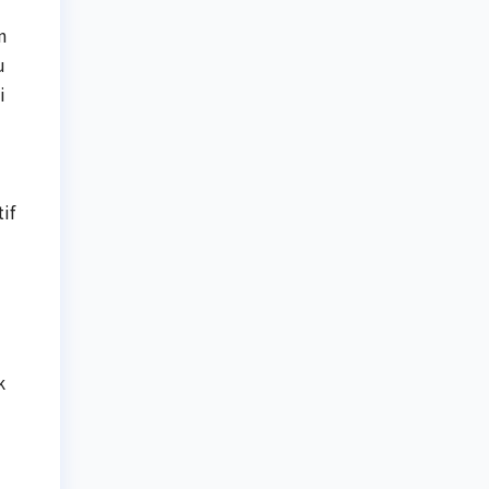
n
u
i
if
k