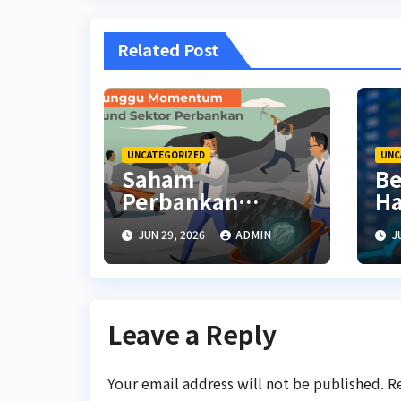
Related Post
UNCATEGORIZED
UNC
Saham
Be
Perbankan
Ha
Menguat Saat
An
JUN 29, 2026
ADMIN
J
Investor Kembali
Te
Aktif
Leave a Reply
Your email address will not be published.
R