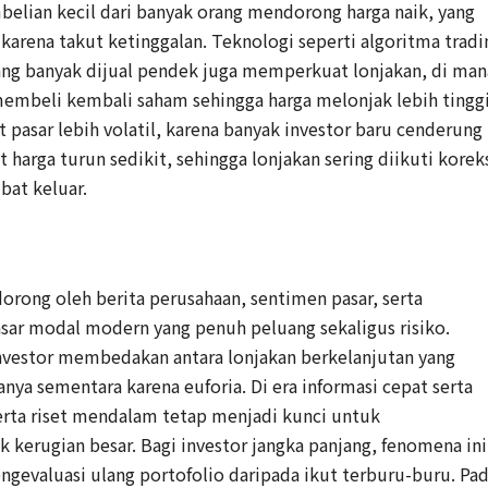
belian kecil dari banyak orang mendorong harga naik, yang
arena takut ketinggalan. Teknologi seperti algoritma tradi
ang banyak dijual pendek juga memperkuat lonjakan, di man
embeli kembali saham sehingga harga melonjak lebih tinggi
 pasar lebih volatil, karena banyak investor baru cenderung
 harga turun sedikit, sehingga lonjakan sering diikuti korek
bat keluar.
rong oleh berita perusahaan, sentimen pasar, serta
 pasar modal modern yang penuh peluang sekaligus risiko.
vestor membedakan antara lonjakan berkelanjutan yang
nya sementara karena euforia. Di era informasi cepat serta
serta riset mendalam tetap menjadi kunci untuk
erugian besar. Bagi investor jangka panjang, fenomena ini
engevaluasi ulang portofolio daripada ikut terburu-buru. Pa