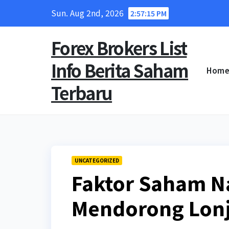
Skip
Sun. Aug 2nd, 2026
2:57:16 PM
to
content
Forex Brokers List
Info Berita Saham
Hom
Terbaru
UNCATEGORIZED
Faktor Saham N
Mendorong Lon