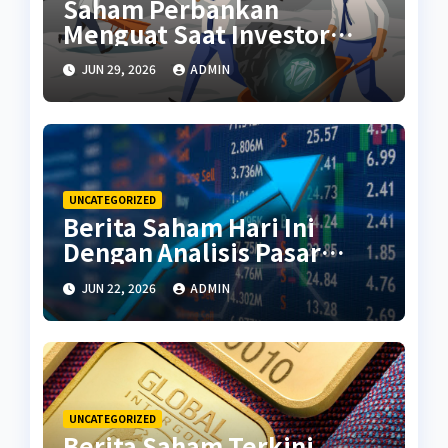
Saham Perbankan
Menguat Saat Investor
Kembali Aktif
JUN 29, 2026
ADMIN
UNCATEGORIZED
Berita Saham Hari Ini
Dengan Analisis Pasar
Terbaru
JUN 22, 2026
ADMIN
UNCATEGORIZED
Berita Saham Terkini