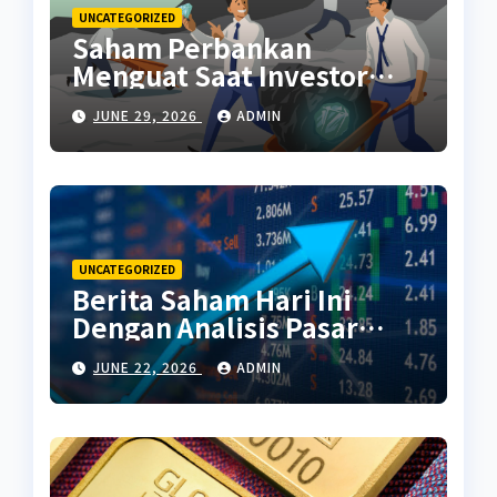
UNCATEGORIZED
Saham Perbankan
Menguat Saat Investor
Kembali Aktif
JUNE 29, 2026
ADMIN
UNCATEGORIZED
Berita Saham Hari Ini
Dengan Analisis Pasar
Terbaru
JUNE 22, 2026
ADMIN