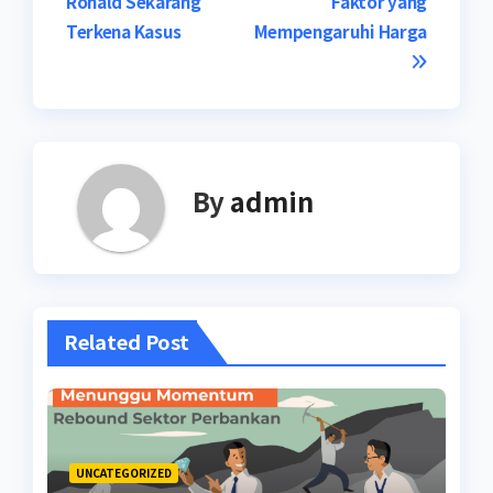
Ronald Sekarang
Faktor yang
navigation
Terkena Kasus
Mempengaruhi Harga
By
admin
Related Post
UNCATEGORIZED