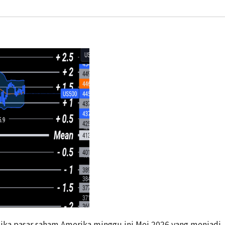
ka pasar saham Amerika minggu ini Mei 2026 yang menjadi