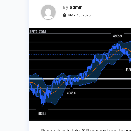
By
admin
MAY 23, 2026
Pergerakan Indeks S P merangkum dinami