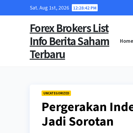
Skip
Sat. Aug 1st, 2026
12:28:43 PM
to
content
Forex Brokers List
Info Berita Saham
Hom
Terbaru
UNCATEGORIZED
Pergerakan Inde
Jadi Sorotan