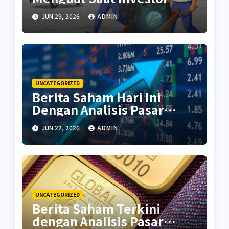
Kembali Aktif
JUN 29, 2026
ADMIN
UNCATEGORIZED
Berita Saham Hari Ini
Dengan Analisis Pasar
Terbaru
JUN 22, 2026
ADMIN
UNCATEGORIZED
Berita Saham Terkini
dengan Analisis Pasar