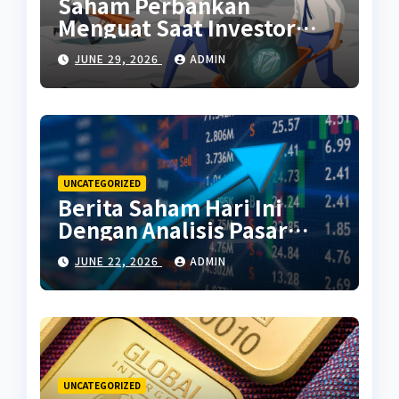
Saham Perbankan
Menguat Saat Investor
Kembali Aktif
JUNE 29, 2026
ADMIN
UNCATEGORIZED
Berita Saham Hari Ini
Dengan Analisis Pasar
Terbaru
JUNE 22, 2026
ADMIN
UNCATEGORIZED