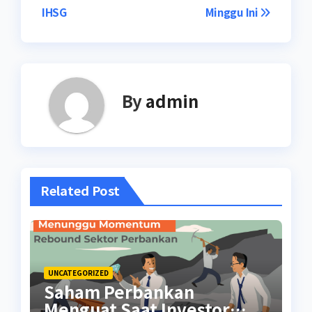
navigation
IHSG
Minggu Ini
By
admin
Related Post
UNCATEGORIZED
Saham Perbankan
Menguat Saat Investor