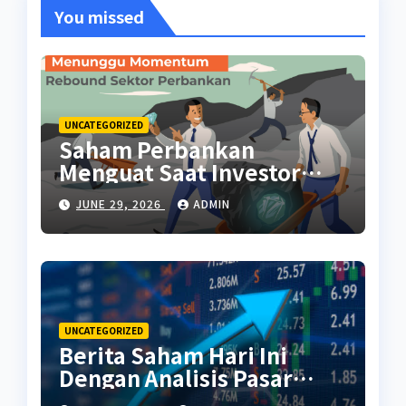
You missed
UNCATEGORIZED
Saham Perbankan
Menguat Saat Investor
Kembali Aktif
JUNE 29, 2026
ADMIN
UNCATEGORIZED
Berita Saham Hari Ini
Dengan Analisis Pasar
Terbaru