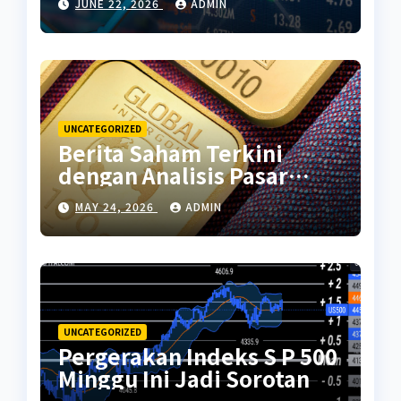
JUNE 22, 2026
ADMIN
UNCATEGORIZED
Berita Saham Terkini
dengan Analisis Pasar
Global
MAY 24, 2026
ADMIN
UNCATEGORIZED
Pergerakan Indeks S P 500
Minggu Ini Jadi Sorotan