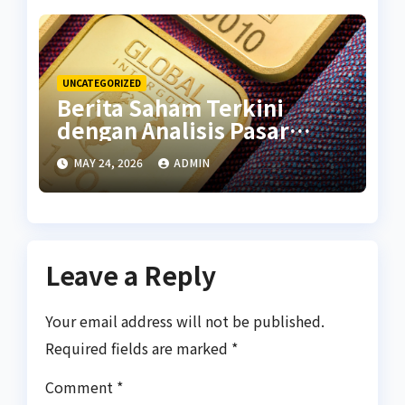
UNCATEGORIZED
Berita Saham Terkini
dengan Analisis Pasar
Global
MAY 24, 2026
ADMIN
Leave a Reply
Your email address will not be published.
Required fields are marked
*
Comment
*