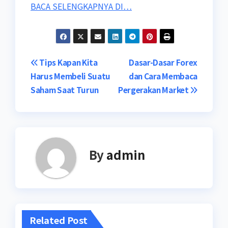
BACA SELENGKAPNYA DI…
Post
Tips Kapan Kita
Dasar-Dasar Forex
Harus Membeli Suatu
dan Cara Membaca
navigation
Saham Saat Turun
Pergerakan Market
By
admin
Related Post