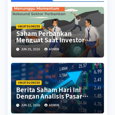
UNCATEGORIZED
Saham Perbankan
Menguat Saat Investor
Kembali Aktif
JUN 29, 2026
ADMIN
UNCATEGORIZED
Berita Saham Hari Ini
Dengan Analisis Pasar
Terbaru
JUN 22, 2026
ADMIN