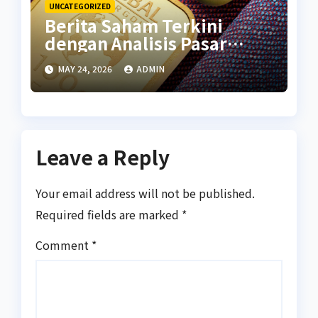
UNCATEGORIZED
Berita Saham Terkini
dengan Analisis Pasar
Global
MAY 24, 2026
ADMIN
Leave a Reply
Your email address will not be published.
Required fields are marked
*
Comment
*