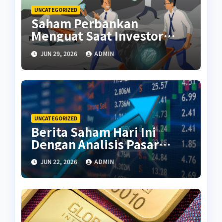
UNCATEGORIZED
Saham Perbankan
Menguat Saat Investor
Kembali Aktif
JUN 29, 2026
ADMIN
UNCATEGORIZED
Berita Saham Hari Ini
Dengan Analisis Pasar
Terbaru
JUN 22, 2026
ADMIN