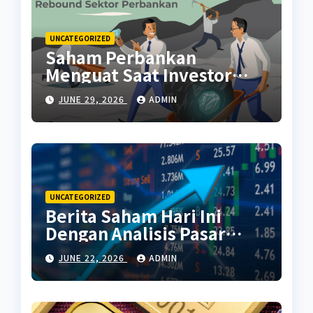
UNCATEGORIZED
Saham Perbankan
Menguat Saat Investor
Kembali Aktif
JUNE 29, 2026
ADMIN
UNCATEGORIZED
Berita Saham Hari Ini
Dengan Analisis Pasar
Terbaru
JUNE 22, 2026
ADMIN