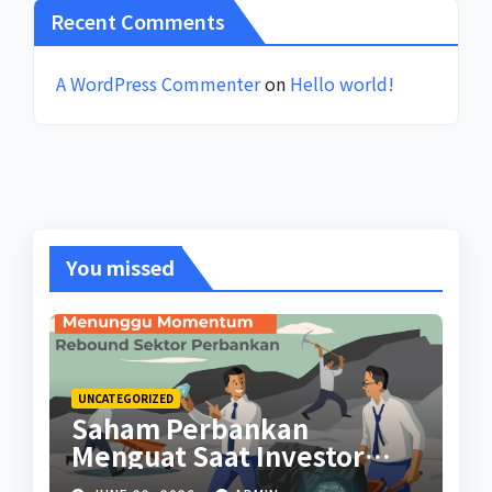
Recent Comments
A WordPress Commenter
on
Hello world!
You missed
UNCATEGORIZED
Saham Perbankan
Menguat Saat Investor
Kembali Aktif