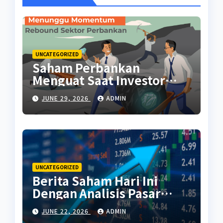
UNCATEGORIZED
Saham Perbankan
Menguat Saat Investor
Kembali Aktif
JUNE 29, 2026
ADMIN
UNCATEGORIZED
Berita Saham Hari Ini
Dengan Analisis Pasar
Terbaru
JUNE 22, 2026
ADMIN