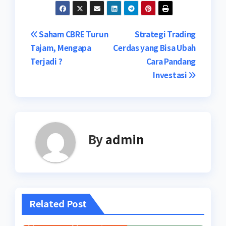
Post
Saham CBRE Turun
Strategi Trading
Tajam, Mengapa
Cerdas yang Bisa Ubah
navigation
Terjadi ?
Cara Pandang
Investasi
By
admin
Related Post