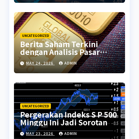
UNCATEGORIZED
Berita Saham Terkini
dengan Analisis Pasar
Global
MAY 24, 2026
ADMIN
UNCATEGORIZED
Pergerakan Indeks S P 500
Minggu Ini Jadi Sorotan
MAY 23, 2026
ADMIN