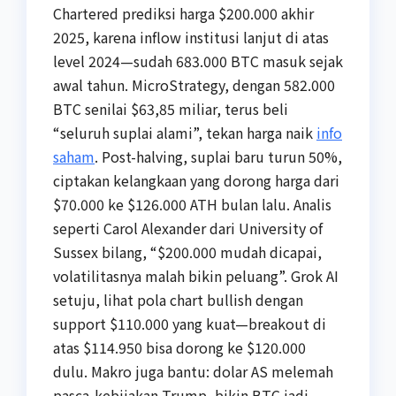
Chartered prediksi harga $200.000 akhir
2025, karena inflow institusi lanjut di atas
level 2024—sudah 683.000 BTC masuk sejak
awal tahun. MicroStrategy, dengan 582.000
BTC senilai $63,85 miliar, terus beli
“seluruh suplai alami”, tekan harga naik
info
saham
. Post-halving, suplai baru turun 50%,
ciptakan kelangkaan yang dorong harga dari
$70.000 ke $126.000 ATH bulan lalu. Analis
seperti Carol Alexander dari University of
Sussex bilang, “$200.000 mudah dicapai,
volatilitasnya malah bikin peluang”. Grok AI
setuju, lihat pola chart bullish dengan
support $110.000 yang kuat—breakout di
atas $114.950 bisa dorong ke $120.000
dulu. Makro juga bantu: dolar AS melemah
pasca-kebijakan Trump, bikin BTC jadi