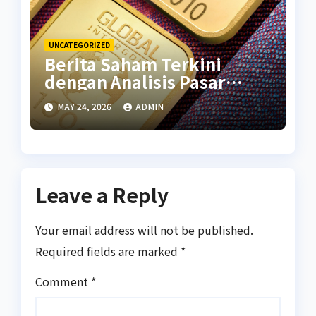
UNCATEGORIZED
Berita Saham Terkini
dengan Analisis Pasar
Global
MAY 24, 2026
ADMIN
Leave a Reply
Your email address will not be published.
Required fields are marked
*
Comment
*