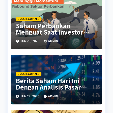
UNCATEGORIZED
Saham Perbankan
Menguat Saat Investor
Kembali Aktif
JUN 29, 2026
ADMIN
UNCATEGORIZED
Berita Saham Hari Ini
Dengan Analisis Pasar
Terbaru
JUN 22, 2026
ADMIN