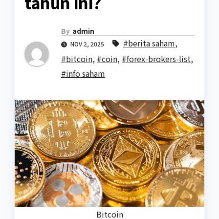
tahun ini?
By
admin
#berita saham
,
NOV 2, 2025
#bitcoin
,
#coin
,
#forex-brokers-list
,
#info saham
Bitcoin