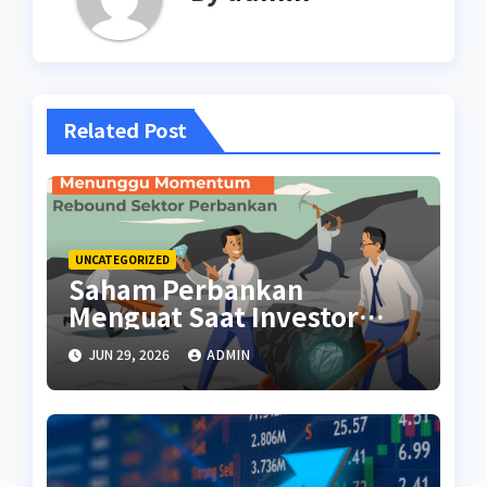
Related Post
UNCATEGORIZED
Saham Perbankan
Menguat Saat Investor
Kembali Aktif
JUN 29, 2026
ADMIN