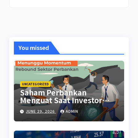
You missed
UNCATEGORIZED
Saham Perbankan
Menguat Saat Investor
Kembali Aktif
JUNE 29, 2026
ADMIN