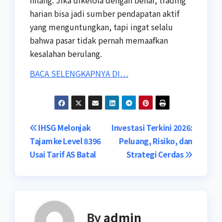
harian bisa jadi sumber pendapatan aktif
yang menguntungkan, tapi ingat selalu
bahwa pasar tidak pernah memaafkan
kesalahan berulang.
BACA SELENGKAPNYA DI…
Post
IHSG Melonjak
Investasi Terkini 2026:
Tajam ke Level 8396
Peluang, Risiko, dan
navigation
Usai Tarif AS Batal
Strategi Cerdas
By
admin