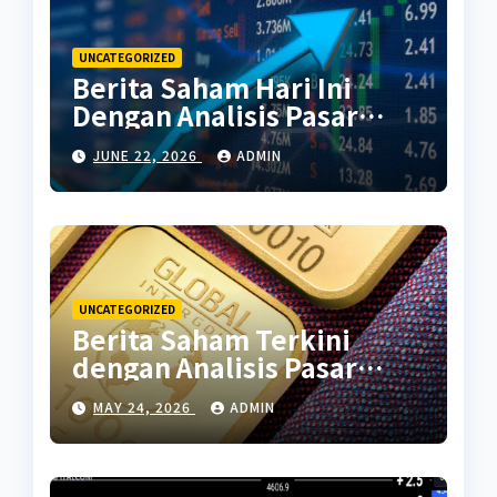
UNCATEGORIZED
Berita Saham Hari Ini
Dengan Analisis Pasar
Terbaru
JUNE 22, 2026
ADMIN
UNCATEGORIZED
Berita Saham Terkini
dengan Analisis Pasar
Global
MAY 24, 2026
ADMIN