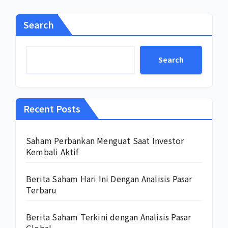
Search
Search
Recent Posts
Saham Perbankan Menguat Saat Investor
Kembali Aktif
Berita Saham Hari Ini Dengan Analisis Pasar
Terbaru
Berita Saham Terkini dengan Analisis Pasar
Global