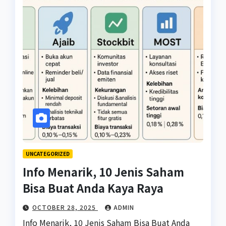
UNCATEGORIZED
Info Menarik, 10 Jenis Saham
Bisa Buat Anda Kaya Raya
OCTOBER 28, 2025
ADMIN
Info Menarik, 10 Jenis Saham Bisa Buat Anda