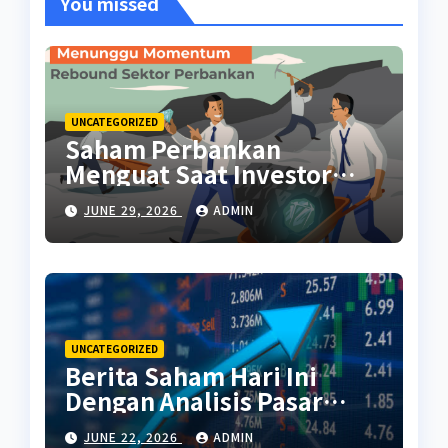
You missed
UNCATEGORIZED
Saham Perbankan
Menguat Saat Investor
Kembali Aktif
JUNE 29, 2026
ADMIN
UNCATEGORIZED
Berita Saham Hari Ini
Dengan Analisis Pasar
Terbaru
JUNE 22, 2026
ADMIN