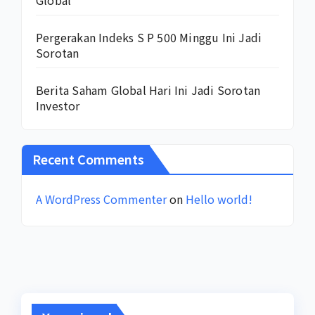
Pergerakan Indeks S P 500 Minggu Ini Jadi
Sorotan
Berita Saham Global Hari Ini Jadi Sorotan
Investor
Recent Comments
A WordPress Commenter
on
Hello world!