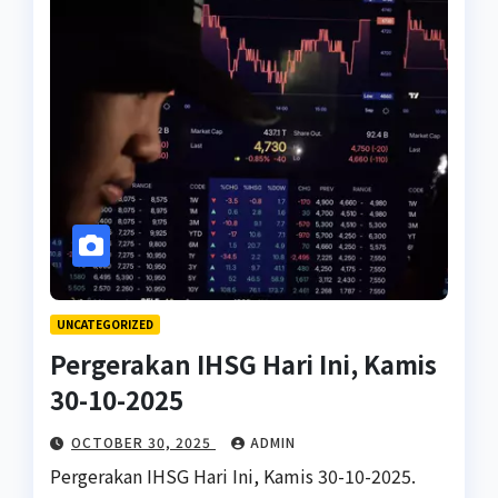
UNCATEGORIZED
Pergerakan IHSG Hari Ini, Kamis
30-10-2025
OCTOBER 30, 2025
ADMIN
Pergerakan IHSG Hari Ini, Kamis 30-10-2025.