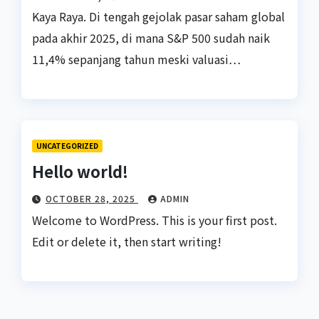
Kaya Raya. Di tengah gejolak pasar saham global
pada akhir 2025, di mana S&P 500 sudah naik
11,4% sepanjang tahun meski valuasi…
UNCATEGORIZED
Hello world!
OCTOBER 28, 2025
ADMIN
Welcome to WordPress. This is your first post.
Edit or delete it, then start writing!