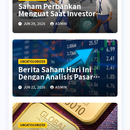
Saham Perbankan
Menguat Saat Investor
Kembali Aktif
JUN 29, 2026
ADMIN
UNCATEGORIZED
Berita Saham Hari Ini
Dengan Analisis Pasar
Terbaru
JUN 22, 2026
ADMIN
UNCATEGORIZED