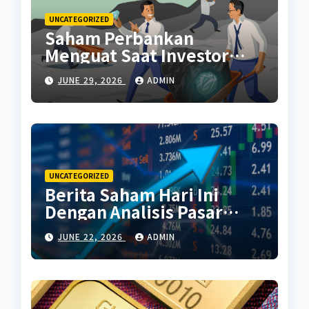
UNCATEGORIZED
Saham Perbankan
Menguat Saat Investor
Kembali Aktif
JUNE 29, 2026
ADMIN
UNCATEGORIZED
Berita Saham Hari Ini
Dengan Analisis Pasar
Terbaru
JUNE 22, 2026
ADMIN