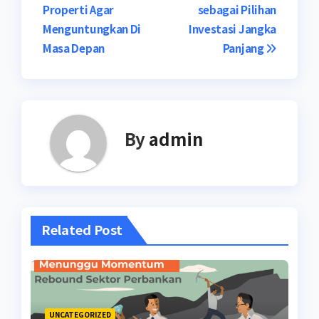
Properti Agar
sebagai Pilihan
navigation
Menguntungkan Di
Investasi Jangka
Masa Depan
Panjang
By
admin
Related Post
UNCATEGORIZED