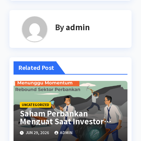
By
admin
Related Post
UNCATEGORIZED
Saham Perbankan
Menguat Saat Investor
Kembali Aktif
JUN 29, 2026
ADMIN