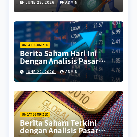
JUNE 29, 2026
ADMIN
UNCATEGORIZED
Berita Saham Hari Ini
Dengan Analisis Pasar
Terbaru
JUNE 22, 2026
ADMIN
UNCATEGORIZED
Berita Saham Terkini
dengan Analisis Pasar