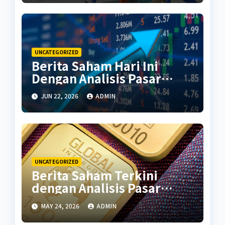
UNCATEGORIZED
Berita Saham Hari Ini
Dengan Analisis Pasar
Terbaru
JUN 22, 2026
ADMIN
UNCATEGORIZED
Berita Saham Terkini
dengan Analisis Pasar
Global
MAY 24, 2026
ADMIN