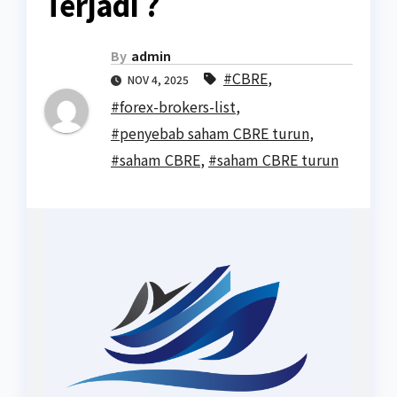
Terjadi ?
By
admin
#CBRE
,
NOV 4, 2025
#forex-brokers-list
,
#penyebab saham CBRE turun
,
#saham CBRE
,
#saham CBRE turun