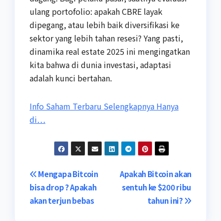
ulang portofolio: apakah CBRE layak
dipegang, atau lebih baik diversifikasi ke
sektor yang lebih tahan resesi? Yang pasti,
dinamika real estate 2025 ini mengingatkan
kita bahwa di dunia investasi, adaptasi
adalah kunci bertahan.
Info Saham Terbaru Selengkapnya Hanya
di…
Post
Mengapa Bitcoin
Apakah Bitcoin akan
bisa drop ? Apakah
sentuh ke $200 ribu
navigation
akan terjun bebas
tahun ini?