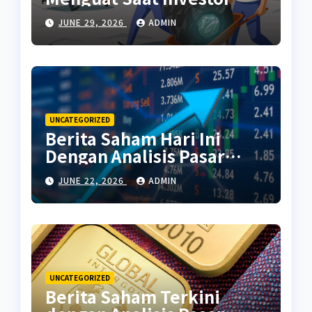
Kembali Aktif
JUNE 29, 2026
ADMIN
UNCATEGORIZED
Berita Saham Hari Ini
Dengan Analisis Pasar
Terbaru
JUNE 22, 2026
ADMIN
UNCATEGORIZED
Berita Saham Terkini