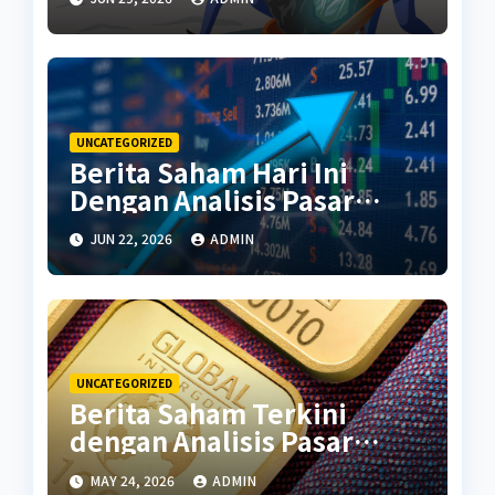
UNCATEGORIZED
Berita Saham Hari Ini
Dengan Analisis Pasar
Terbaru
JUN 22, 2026
ADMIN
UNCATEGORIZED
Berita Saham Terkini
dengan Analisis Pasar
Global
MAY 24, 2026
ADMIN