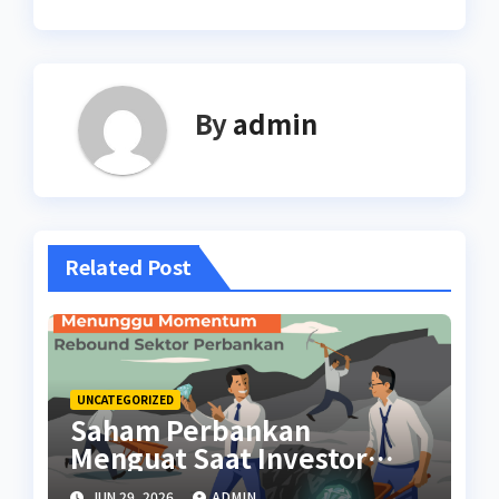
By
admin
Related Post
UNCATEGORIZED
Saham Perbankan
Menguat Saat Investor
Kembali Aktif
JUN 29, 2026
ADMIN