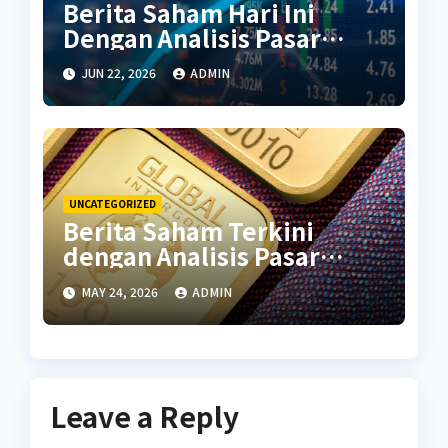
Berita Saham Hari Ini
Dengan Analisis Pasar
Terbaru
JUN 22, 2026
ADMIN
UNCATEGORIZED
Berita Saham Terkini
dengan Analisis Pasar
Global
MAY 24, 2026
ADMIN
Leave a Reply