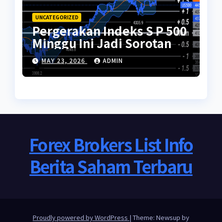
UNCATEGORIZED
Pergerakan Indeks S P 500
Minggu Ini Jadi Sorotan
MAY 23, 2026
ADMIN
Forex Brokers List Info
Berita Saham Terbaru
Proudly powered by WordPress
|
Theme: Newsup by