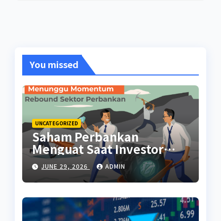
You missed
UNCATEGORIZED
Saham Perbankan
Menguat Saat Investor
Kembali Aktif
JUNE 29, 2026
ADMIN