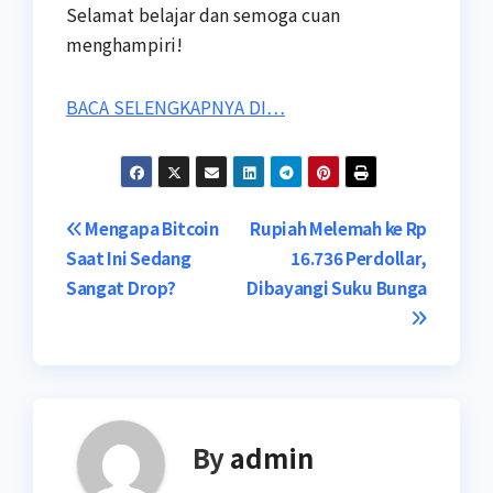
Selamat belajar dan semoga cuan
menghampiri!
BACA SELENGKAPNYA DI…
Post
Mengapa Bitcoin
Rupiah Melemah ke Rp
Saat Ini Sedang
16.736 Perdollar,
navigation
Sangat Drop?
Dibayangi Suku Bunga
By
admin