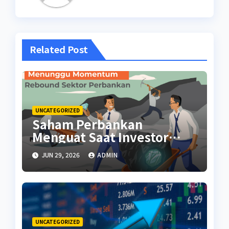
Related Post
UNCATEGORIZED
Saham Perbankan
Menguat Saat Investor
Kembali Aktif
JUN 29, 2026
ADMIN
UNCATEGORIZED