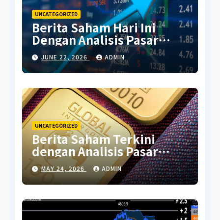
UNCATEGORIZED
Berita Saham Hari Ini
Dengan Analisis Pasar
Terbaru
JUNE 22, 2026
ADMIN
UNCATEGORIZED
Berita Saham Terkini
dengan Analisis Pasar
Global
MAY 24, 2026
ADMIN