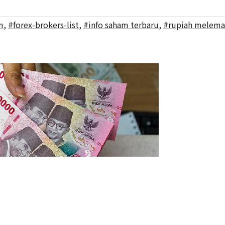
m
,
#forex-brokers-list
,
#info saham terbaru
,
#rupiah melem