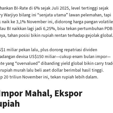
hankan BI-Rate di 6% sejak Juli 2025, level tertinggi sejak
ry Warjiyo bilang ini “senjata utama” lawan pelemahan, tapi
ik naik ke 3,1% November ini, didorong harga pangan volatile
lau BI naikkan lagi jadi 6,25%, bisa tekan pertumbuhan PDB
a, tahan posisi bikin rupiah rentan terhadap gejolak global
US$1 miliar pekan lalu, plus dorong repatriasi dividen
n cadangan devisa US$150 miliar—cukup enam bulan impor—
Rate yang “overvalued” dibanding yield global bikin carry trad
upiah murah lalu beli aset dollar berimbal hasil tinggi.
p 20 triliun November ini, tekan rupiah lebih dalam.
Impor Mahal, Ekspor
upiah