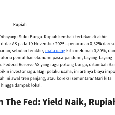
Rupiah
Dibayangi Suku Bunga. Rupiah kembali tertekan di akhir
er dolar AS pada 19 November 2025—penurunan 0,32% dari se
arian; sebulan terakhir,
mata uang
kita melemah 0,80%, dan
euforia pemulihan ekonomi pasca-pandemi, bayang-bayang
a. Federal Reserve AS yang ragu potong bunga, ditambah Ba
bikin investor ragu. Bagi pelaku usaha, ini artinya biaya impo
ah ini awal tren panjang, atau koreksi sementara? Mari kita
l hingga dampak lokal.
 The Fed: Yield Naik, Rupia