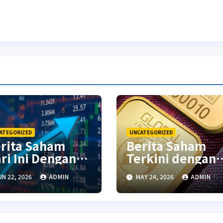
ATEGORIZED
UNCATEGORIZED
rita Saham
Berita Saham
ri Ini Dengan
Terkini dengan
alisis Pasar
Analisis Pasar
UN 22, 2026
ADMIN
MAY 24, 2026
ADMIN
rbaru
Global