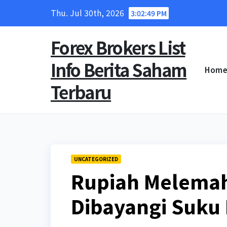
Skip
Thu. Jul 30th, 2026
3:02:50 PM
to
content
Forex Brokers List
Info Berita Saham
Hom
Terbaru
UNCATEGORIZED
Rupiah Melemah 
Dibayangi Suku