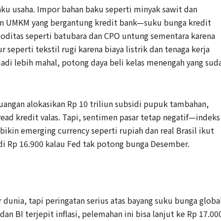
ku usaha. Impor bahan baku seperti minyak sawit dan
gin UMKM yang bergantung kredit bank—suku bunga kredit
omoditas seperti batubara dan CPO untung sementara karena
r seperti tekstil rugi karena biaya listrik dan tenaga kerja
adi lebih mahal, potong daya beli kelas menengah yang sud
angan alokasikan Rp 10 triliun subsidi pupuk tambahan,
ad kredit valas. Tapi, sentimen pasar tetap negatif—indeks
ikin emerging currency seperti rupiah dan real Brasil ikut
 di Rp 16.900 kalau Fed tak potong bunga Desember.
r dunia, tapi peringatan serius atas bayang suku bunga globa
n BI terjepit inflasi, pelemahan ini bisa lanjut ke Rp 17.00