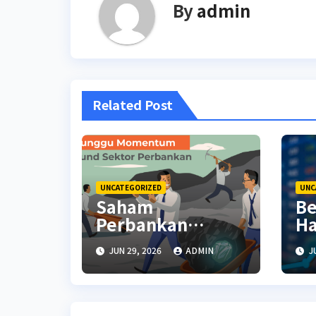
By
admin
Related Post
UNCATEGORIZED
UNC
Saham
Be
Perbankan
Ha
Menguat Saat
An
JUN 29, 2026
ADMIN
J
Investor Kembali
Te
Aktif