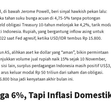
 di bawah Jerome Powell, beri sinyal hawkish pekan lalu:
reka tahan suku bunga acuan di 4,75-5% tanpa potongan
ield obligasi Treasury 10-tahun melonjak ke 4,2%, tarik mod
i Indonesia. Rupiah, yang bergantung inflow asing untuk
022 saat Fed agresif, ketika USD/IDR tembus Rp 15.800.
iun AS, alihkan aset ke dollar yang “aman”, bikin permintaan
unjukkan volume jual rupiah naik 15% sejak 10 November,
sisi lain, surplus perdagangan Indonesia masih positif US$3
 arus keluar modal Rp 50 triliun dari saham dan obligasi.
6.800 bisa jadi kenyataan akhir bulan ini.
nga 6%, Tapi Inflasi Domesti