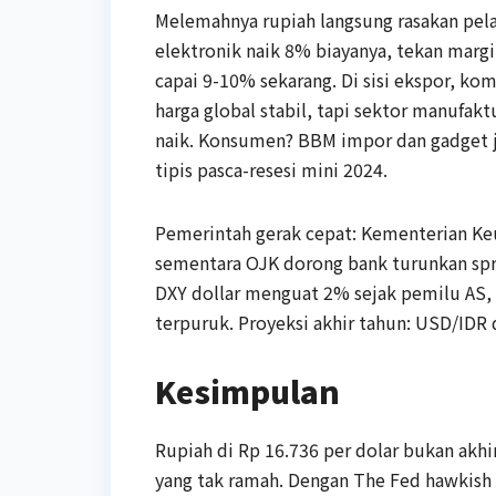
Melemahnya rupiah langsung rasakan pela
elektronik naik 8% biayanya, tekan mar
capai 9-10% sekarang. Di sisi ekspor, k
harga global stabil, tapi sektor manufaktu
naik. Konsumen? BBM impor dan gadget j
tipis pasca-resesi mini 2024.
Pemerintah gerak cepat: Kementerian Keu
sementara OJK dorong bank turunkan spre
DXY dollar menguat 2% sejak pemilu AS, b
terpuruk. Proyeksi akhir tahun: USD/IDR
Kesimpulan
Rupiah di Rp 16.736 per dolar bukan akhi
yang tak ramah. Dengan The Fed hawkish da